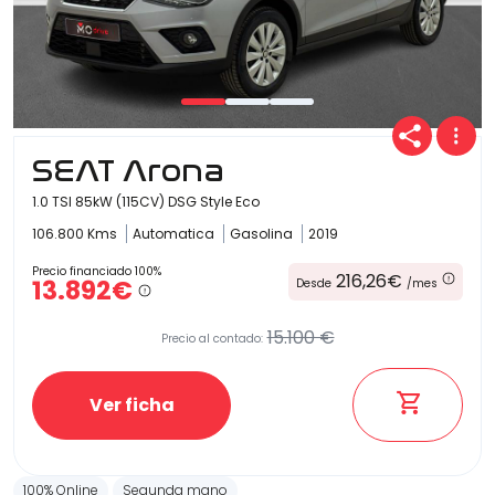
SEAT Arona
1.0 TSI 85kW (115CV) DSG Style Eco
106.800 Kms
Automatica
Gasolina
2019
Precio financiado 100%
216,26€
13.892€
Desde
/mes
15.100 €
Precio al contado:
Ver ficha
100% Online
Segunda mano