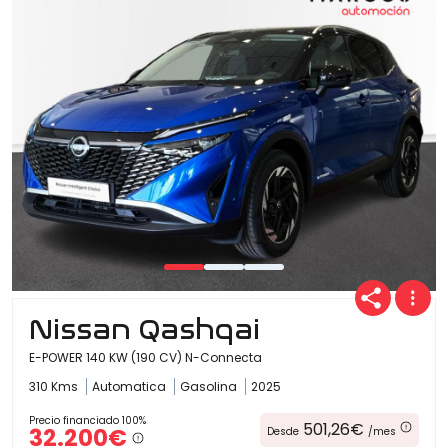
Ofertas
Cuota
Año
Nissan Qashqai
Kilómetros
E-POWER 140 KW (190 CV) N-Connecta
310 Kms
Automatica
Gasolina
2025
Combustible
Precio financiado 100%
501,26€
32.200€
Desde
/mes
(Elige una o varias opciones)