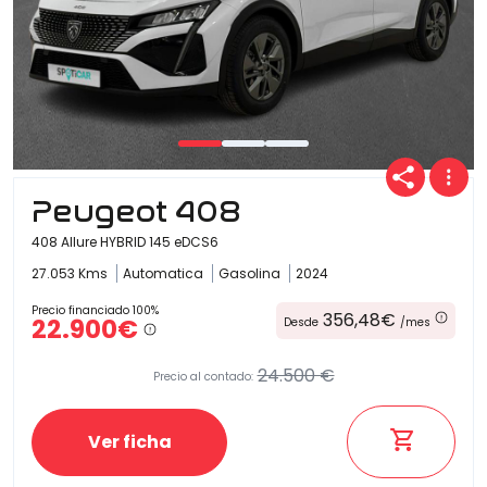
Peugeot 408
408 Allure HYBRID 145 eDCS6
27.053 Kms
Automatica
Gasolina
2024
Precio financiado 100%
356,48€
22.900€
Desde
/mes
24.500 €
Precio al contado:
Ver ficha