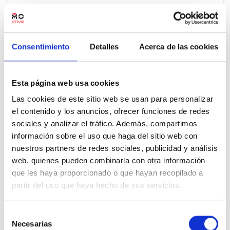
34.973 Kms
Automatica
Diesel
2024
Precio financiado 100%
490,36€
31.500€
Desde
/mes
Consentimiento
Detalles
Acerca de las cookies
32.500 €
Precio al contado:
Esta página web usa cookies
Ver ficha
Las cookies de este sitio web se usan para personalizar
el contenido y los anuncios, ofrecer funciones de redes
sociales y analizar el tráfico. Además, compartimos
100% Online
Segunda mano
información sobre el uso que haga del sitio web con
nuestros partners de redes sociales, publicidad y análisis
web, quienes pueden combinarla con otra información
que les haya proporcionado o que hayan recopilado a
partir del uso que haya hecho de sus servicios.
Selección
Necesarias
de