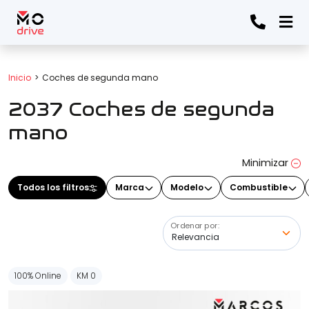
Todos los filtros
Inicio
Coches de segunda mano
2037 Coches de segunda
Marca
(Elige una o varias marcas)
mano
Minimizar
Modelo
Todos los filtros
Marca
Modelo
Combustible
(Elige uno o varios modelos)
Ordenar por:
Precio
100% Online
KM 0