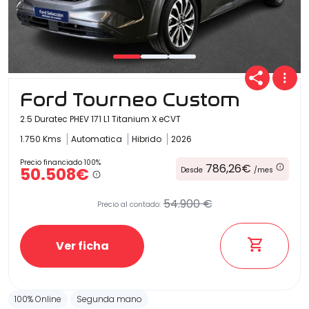
Ford Tourneo Custom
2.5 Duratec PHEV 171 L1 Titanium X eCVT
1.750 Kms
Automatica
Hibrido
2026
Precio financiado 100%
786,26€
50.508€
Desde
/mes
54.900 €
Precio al contado:
Ver ficha
100% Online
Segunda mano