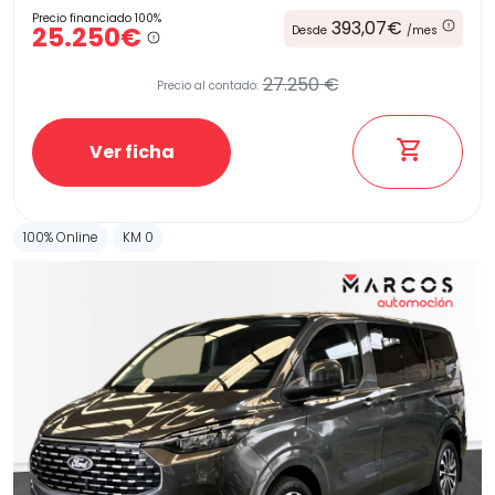
Precio financiado 100%
393,07€
25.250€
Desde
/mes
27.250 €
Precio al contado:
Ver ficha
100% Online
KM 0