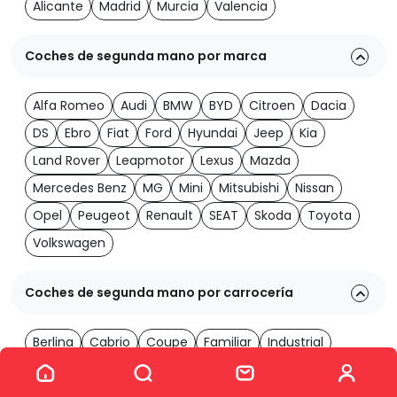
Alicante
Madrid
Murcia
Valencia
Coches de segunda mano por marca
Alfa Romeo
Audi
BMW
BYD
Citroen
Dacia
DS
Ebro
Fiat
Ford
Hyundai
Jeep
Kia
Land Rover
Leapmotor
Lexus
Mazda
Mercedes Benz
MG
Mini
Mitsubishi
Nissan
Opel
Peugeot
Renault
SEAT
Skoda
Toyota
Volkswagen
Coches de segunda mano por carrocería
Berlina
Cabrio
Coupe
Familiar
Industrial
Ver los 2037 coches
Monovolumen
Todoterreno