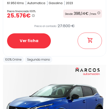
61.950 Kms
Automatica
Gasolina
2023
Precio financiado 100%
398,14€
25.576€
Desde
/mes
27.800 €
Precio al contado:
Ver ficha
100% Online
Segunda mano