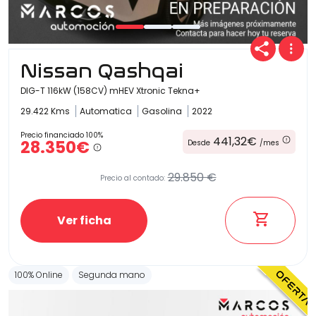
Carrocería
Nissan Qashqai
DIG-T 116kW (158CV) mHEV Xtronic Tekna+
29.422 Kms
Automatica
Gasolina
2022
Precio financiado 100%
441,32€
28.350€
Desde
/mes
29.850 €
Precio al contado:
Ver ficha
100% Online
Segunda mano