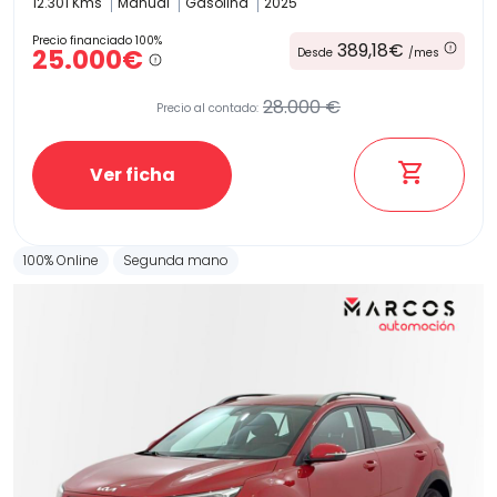
12.301 Kms
Manual
Gasolina
2025
Precio financiado 100%
389,18€
25.000€
Desde
/mes
28.000 €
Precio al contado:
Ver ficha
100% Online
Segunda mano