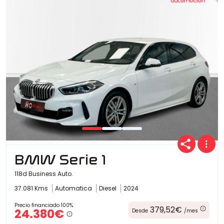
BMW Serie 1
118d Business Auto.
37.081 Kms
Automatica
Diesel
2024
Precio financiado 100%
379,52€
24.380€
Desde
/mes