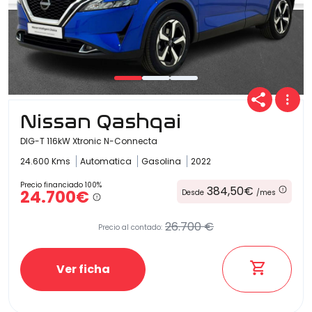
Nissan Qashqai
DIG-T 116kW Xtronic N-Connecta
24.600 Kms
Automatica
Gasolina
2022
Precio financiado 100%
384,50€
24.700€
Desde
/mes
26.700 €
Precio al contado:
Ver ficha