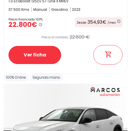
1.0 EcoBoost 125cv ST-Line X MHEV
37.500 Kms
Manual
Gasolina
2023
Precio financiado 100%
354,93€
22.800€
Desde
/mes
22.800 €
Precio al contado:
Ver ficha
100% Online
Segunda mano