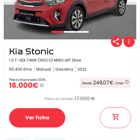
Kia Stonic
1.0 T-GDi 74kW (100CV) MHEV iMT Drive
50.400 Kms
Manual
Gasolina
2022
Precio financiado 100%
249,07€
16.000€
Desde
/mes
17.000 €
Precio al contado:
Ver ficha