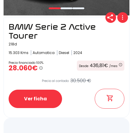
BMW Serie 2 Active
Tourer
218d
15.303 Kms
Automatica
Diesel
2024
Precio financiado 100%
436,81€
28.060€
Desde
/mes
30.500 €
Precio al contado:
Ver ficha