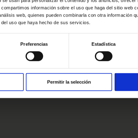
b se usan para personalizar el contenido y los anuncios, ofrecer
s, compartimos información sobre el uso que haga del sitio web 
Error de conexión
 análisis web, quienes pueden combinarla con otra información q
r del uso que haya hecho de sus servicios.
Cerrar
Preferencias
Estadística
estros clientes
s clientes
Permitir la selección