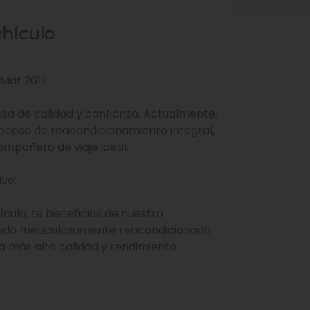
ehículo
E 5P, Mat 2014
sa de calidad y confianza. Actualmente,
oceso de reacondicionamiento integral,
mpañero de viaje ideal.
ive:
ículo, te beneficias de nuestro
endo meticulosamente reacondicionado
a más alta calidad y rendimiento.
omprar un vehículo, obtienes todos los
cluyendo garantía de calidad,