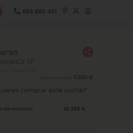
865 888 451
Verso
 ADVANCE 5P
nual
Diesel
2014
11.300 €
Precio al contado
ieres comprar este coche?
10.396 €
a sin entrada