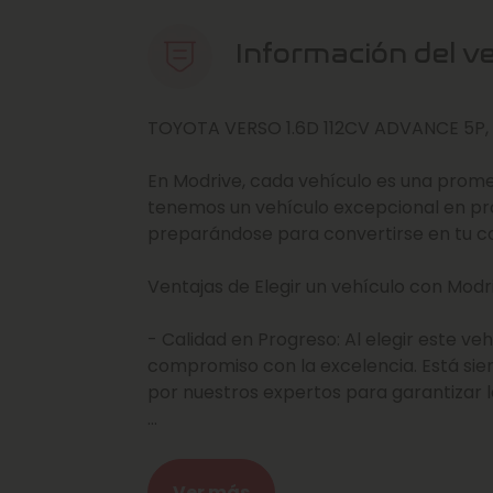
Información del v
TOYOTA VERSO 1.6D 112CV ADVANC
En Modrive, cada vehículo es una prome
tenemos un vehículo excepcional en pr
preparándose para convertirse en tu co
Ventajas de Elegir un vehículo con Modr
- Calidad en Progreso: Al elegir este veh
compromiso con la excelencia. Está si
por nuestros expertos para garantizar l
- Beneficios Exclusivos de Modrive: Al c
beneficios de ser cliente de Modrive, in
Ver más