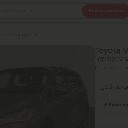
Buscar coches
 1.6D 112CV ADVANCE 5P
Toyota 
1.6D 112CV
120.007 kms
Ma
¿Cómo qu
Financi