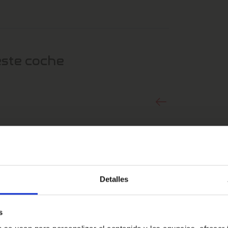
a dedicado.
una inversión en fiabilidad y satisfacción a
roceso y los beneficios, visita
este coche
Detalles
s
Oops!