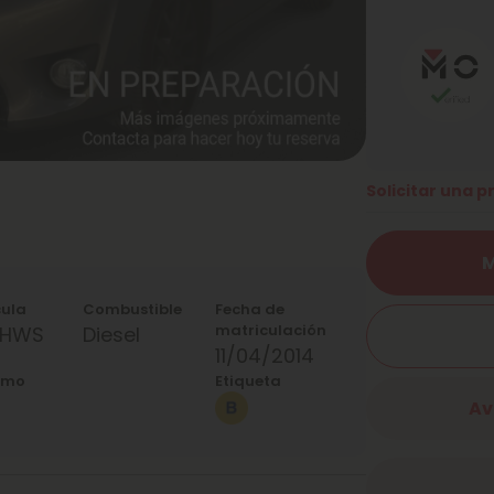
Solicitar una 
M
cula
Combustible
Fecha de
matriculación
7HWS
Diesel
11/04/2014
umo
Etiqueta
Av