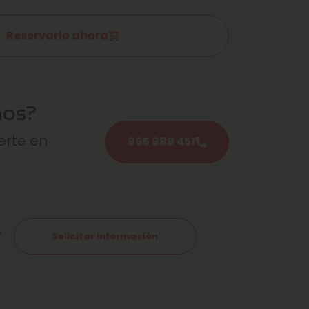
Reservarlo ahora
mos?
rte en
865 888 451
s
s
Solicitar información