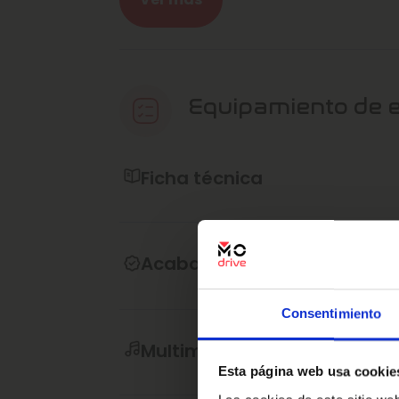
transparencia total y soporte postvent
Este vehículo no es solo una compra, es 
largo plazo. Para más detalles sobre el p
Modrive.com
Equipamiento de 
Ref: 2599656
Ficha técnica
Acabado interior
Consentimiento
Multimedia y sonido
Esta página web usa cookie