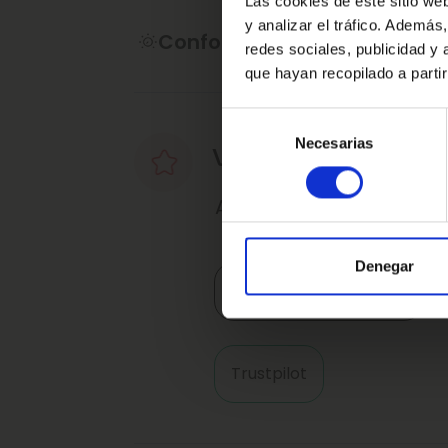
Las cookies de este sitio we
y analizar el tráfico. Ademá
Confort
redes sociales, publicidad y
que hayan recopilado a parti
Selección
Necesarias
de
Valoraciones de nu
consentimiento
Así nos valoran nuestro
Denegar
4.9
Trustpilot