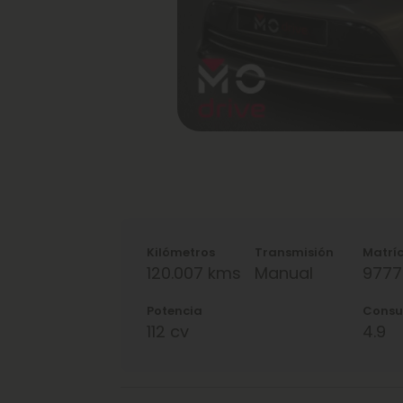
Kilómetros
Transmisión
Matrí
120.007 kms
Manual
977
Potencia
Cons
112 cv
4.9