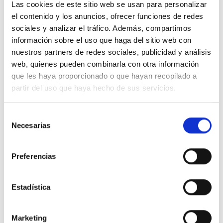
100% Online
Segunda mano
Las cookies de este sitio web se usan para personalizar
el contenido y los anuncios, ofrecer funciones de redes
sociales y analizar el tráfico. Además, compartimos
información sobre el uso que haga del sitio web con
nuestros partners de redes sociales, publicidad y análisis
web, quienes pueden combinarla con otra información
que les haya proporcionado o que hayan recopilado a
partir del uso que haya hecho de sus servicios.
Selección
Necesarias
de
consentimiento
Preferencias
Land Rover Range Rover
Estadística
Evoque
Marketing
2.0 D163 R-Dynamic S AUTO 4WD MHEV