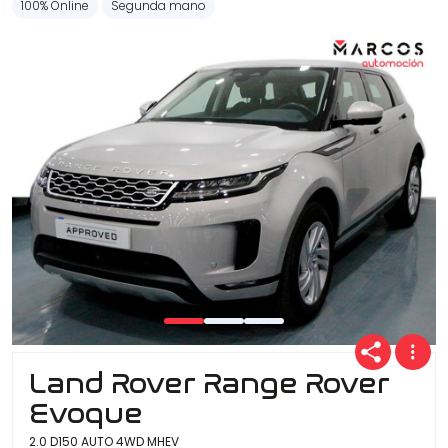
100% Online
Segunda mano
Ofertas
Cuota
Año
Kilómetros
Land Rover Range Rover
Evoque
Combustible
(Elige una o varias opciones)
2.0 D150 AUTO 4WD MHEV