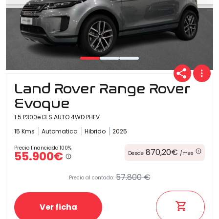
Land Rover Range Rover
Evoque
1.5 P300e I3 S AUTO 4WD PHEV
15 Kms
Automatica
Hibrido
2025
Precio financiado 100%
870,20€
55.900€
Desde
/mes
57.800 €
Precio al contado:
Ver ficha