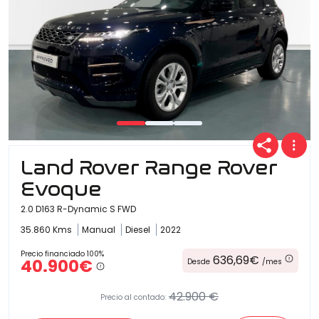
Land Rover Range Rover
Evoque
2.0 D163 R-Dynamic S FWD
35.860 Kms
Manual
Diesel
2022
Precio financiado 100%
636,69€
40.900€
Desde
/mes
42.900 €
Precio al contado: