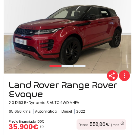
Land Rover Range Rover
Evoque
2.0 D163 R-Dynamic S AUTO 4WD MHEV
65.656 Kms
Automatica
Diesel
2022
Precio financiado 100%
558,86€
35.900€
Desde
/mes