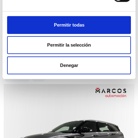
90.896 Kms
Automatica
Diesel
2022
Precio financiado 100%
558,86€
35.900€
Desde
/mes
Permitir todas
37.900 €
Precio al contado:
Permitir la selección
Ver ficha
Denegar
100% Online
KM 0