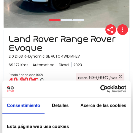
Land Rover Range Rover
Evoque
2.0 D163 R-Dynamic SE AUTO 4WD MHEV
69.127 Kms
Automatica
Diesel
2023
Precio financiado 100%
636,69€
40.900€
Desde
/mes
42.900 €
Precio al contado:
Consentimiento
Detalles
Acerca de las cookies
Ver ficha
Esta página web usa cookies