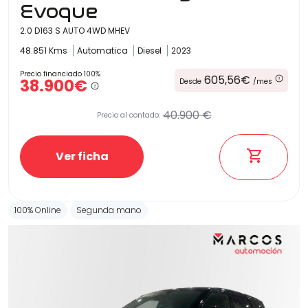
Evoque
2.0 D163 S AUTO 4WD MHEV
48.851 Kms
Automatica
Diesel
2023
Precio financiado 100%
605,56€
38.900€
Desde
/mes
40.900 €
Precio al contado:
Ver ficha
100% Online
Segunda mano