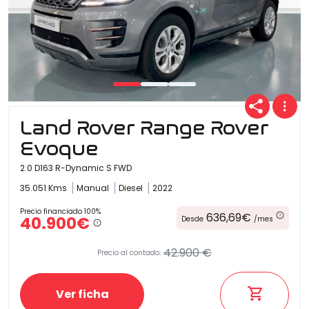
Carrocería
Land Rover Range Rover
Evoque
2.0 D163 R-Dynamic S FWD
35.051 Kms
Manual
Diesel
2022
Precio financiado 100%
636,69€
40.900€
Desde
/mes
42.900 €
Precio al contado:
Ver ficha