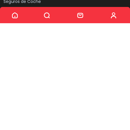
Seguros de Coche
Ver los 11 coches
Compramos tu coche
Sobre nosotros
Quiénes somos
Equipo
Noticias
Puntos de venta
Síguenos