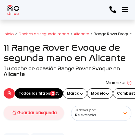
Todos los filtros
Inicio
Coches de segunda mano
Alicante
Range Rover Evoque
11 Range Rover Evoque de
Marca
(Elige una o varias marcas)
segunda mano en Alicante
Tu coche de ocasión Range Rover Evoque en
Alicante
Modelo
Minimizar
(Elige uno o varios modelos)
Todos los filtros
2
Marca
Modelo
Combust
Ordenar por:
Precio
Guardar búsqueda