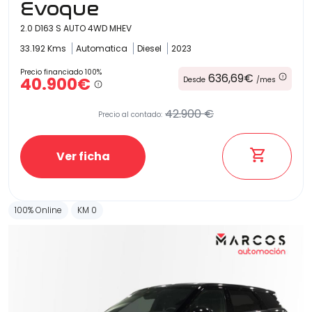
Evoque
2.0 D163 S AUTO 4WD MHEV
33.192 Kms
Automatica
Diesel
2023
Precio financiado 100%
636,69€
40.900€
Desde
/mes
42.900 €
Precio al contado:
Ver ficha
100% Online
KM 0