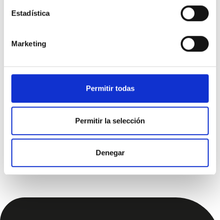
Estadística
Coches de segunda mano por ubicación
Marketing
Ford Capri en Alicante
Ford Capri en Murcia
Ford Capri en Valencia
Permitir todas
Otros filtros por modelo
Permitir la selección
Ford B-MAX
Ford EcoSport
Ford Explorer
Ford Fiesta
Ford Focus
Ford Kuga
Ford Puma
Denegar
Ford S-Max
Ford Transit Custom