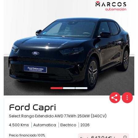
Ofertas
Cuota
Año
Kilómetros
Ford Capri
Select Rango Extendido AWD 77kWh 250kW (340CV)
4.500 Kms
Automatica
Electrico
2026
Combustible
(Elige una o varias opciones)
Precio financiado 100%