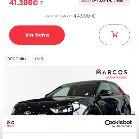
643,04€
41.308€
Desde
/mes
44.900 €
Precio al contado:
Etiqueta medioambiental
Ver ficha
Potencia
100% Online
KM 0
Provincia
Transmisión