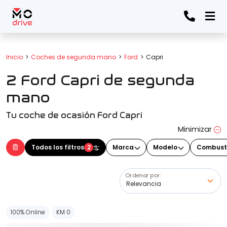
Todos los filtros
Inicio
Coches de segunda mano
Ford
Capri
2 Ford Capri de segunda
Marca
(Elige una o varias marcas)
mano
Tu coche de ocasión Ford Capri
Modelo
Minimizar
(Elige uno o varios modelos)
Todos los filtros
2
Marca
Modelo
Combust
Ordenar por:
Precio
100% Online
KM 0