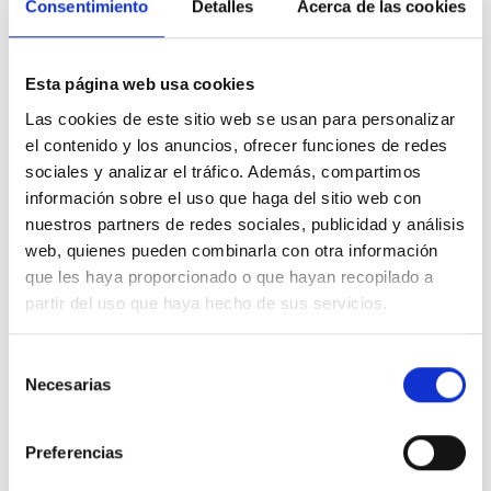
Consentimiento
Detalles
Acerca de las cookies
Carrocería
Esta página web usa cookies
Las cookies de este sitio web se usan para personalizar
Ford Capri
el contenido y los anuncios, ofrecer funciones de redes
Premium Rango Extendido RWD 79kWh 210kW (286CV)
sociales y analizar el tráfico. Además, compartimos
10 Kms
Automatica
Electrico
2026
información sobre el uso que haga del sitio web con
nuestros partners de redes sociales, publicidad y análisis
Precio financiado 100%
628,72€
40.388€
Desde
/mes
web, quienes pueden combinarla con otra información
que les haya proporcionado o que hayan recopilado a
43.900 €
Precio al contado:
partir del uso que haya hecho de sus servicios.
Ver ficha
Selección
Necesarias
de
consentimiento
Preferencias
Más información