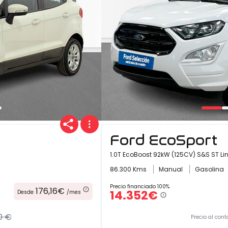
Ford EcoSport
1.0T EcoBoost 92kW (125CV) S&S ST Li
86.300 Kms
Manual
Gasolina
Precio financiado 100%
176,16€
14.352€
Desde
/mes
0 €
Precio al cont