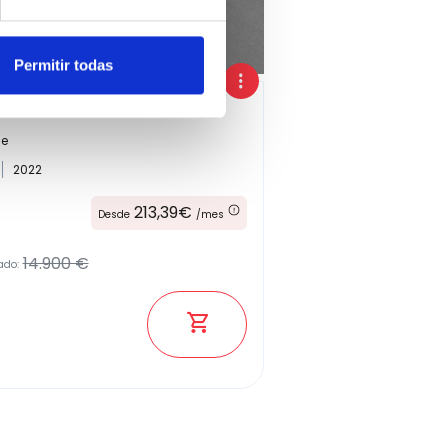
Permitir todas
ne
2022
213,39€
Desde
/mes
14.900 €
ado: