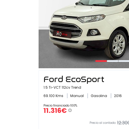
Ford EcoSport
1.5 Ti-VCT 112cv Trend
69.100 Kms
Manual
Gasolina
2016
Precio financiado 100%
11.316€
12.30
Precio al contado: