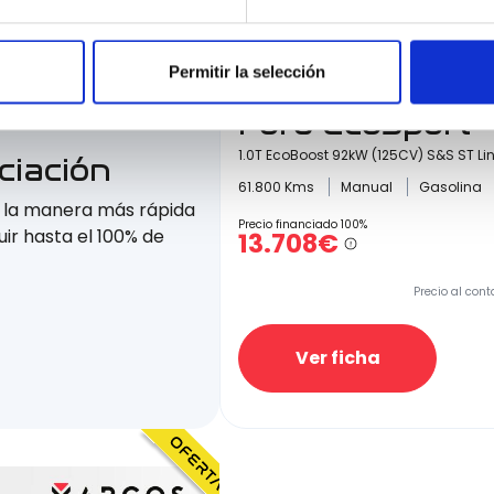
Permitir la selección
Ford EcoSport
1.0T EcoBoost 92kW (125CV) S&S ST Li
ciación
61.800 Kms
Manual
Gasolina
e la manera más rápida
Precio financiado 100%
ir hasta el 100% de
13.708€
Precio al cont
Ver ficha