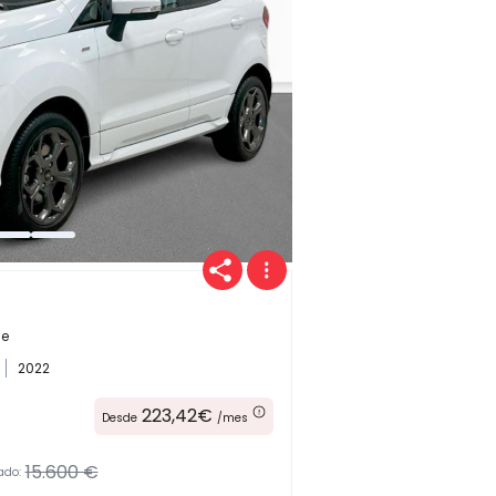
Provincia
Transmisión
ne
2022
Carrocería
223,42€
Desde
/mes
15.600 €
ado: