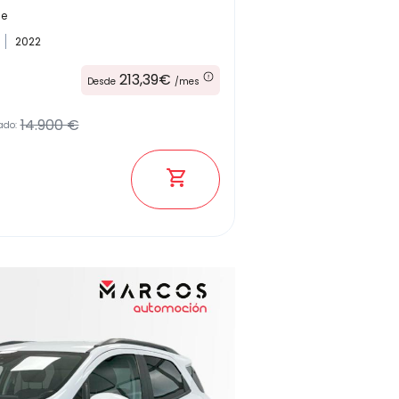
ne
2022
Kilómetros
213,39€
Desde
/mes
14.900 €
ado:
Combustible
(Elige una o varias opciones)
Etiqueta medioambiental
Potencia