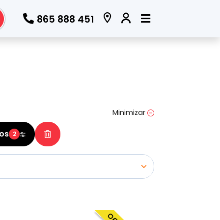
865 888 451
Todos los filtros
Marca
(Elige una o varias marcas)
Minimizar
ros
2
Modelo
(Elige uno o varios modelos)