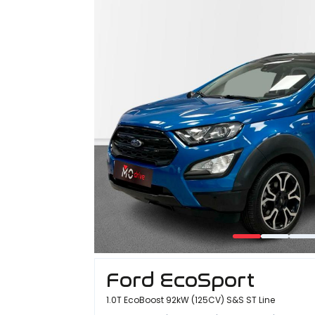
Ford EcoSport
1.0T EcoBoost 92kW (125CV) S&S ST Line