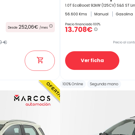
1.0T EcoBoost 92kW (125CV) S&S ST Li
56.600 Kms
Manual
Gasolina
Precio financiado 100%
252,06€
13.708€
Desde
/mes
0 €
Precio al cont
Ver ficha
100% Online
Segunda mano