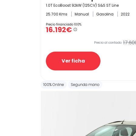
1.0T EcoBoost 92kW (125CV) S&S ST Line
25.700 Kms
Manual
Gasolina
2022
Precio financiado 100%
16.192€
17.60
Precio al contado:
Ver ficha
100% Online
Segunda mano