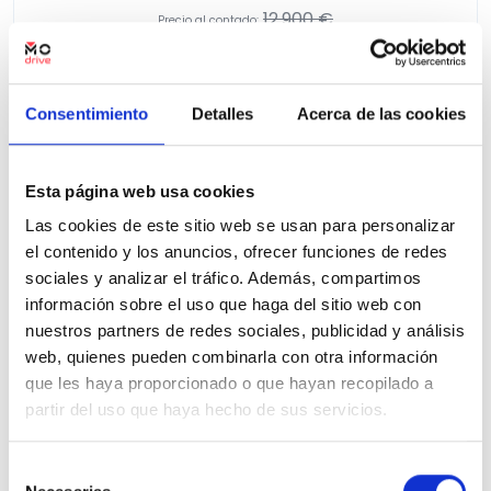
12.900 €
Precio al contado:
Ver ficha
Etiqueta medioambiental
Consentimiento
Detalles
Acerca de las cookies
Más información
Esta página web usa cookies
Potencia
Las cookies de este sitio web se usan para personalizar
el contenido y los anuncios, ofrecer funciones de redes
Coches de segunda mano por ubicación
sociales y analizar el tráfico. Además, compartimos
información sobre el uso que haga del sitio web con
Provincia
Kia Rio en Alicante
Kia Rio en Murcia
nuestros partners de redes sociales, publicidad y análisis
Kia Rio en Valencia
web, quienes pueden combinarla con otra información
que les haya proporcionado o que hayan recopilado a
partir del uso que haya hecho de sus servicios.
Transmisión
Otros filtros por modelo
Selección