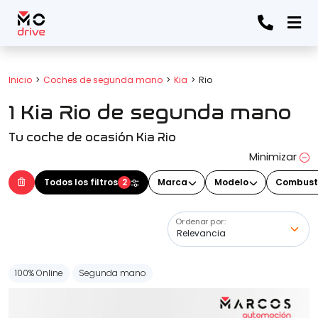
Todos los filtros
Inicio
Coches de segunda mano
Kia
Rio
1 Kia Rio de segunda mano
Marca
(Elige una o varias marcas)
Tu coche de ocasión Kia Rio
Minimizar
Modelo
Todos los filtros
2
Marca
Modelo
Combust
(Elige uno o varios modelos)
Ordenar por:
Precio
100% Online
Segunda mano