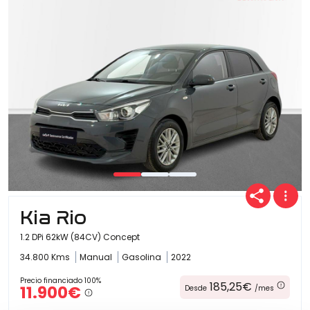
Ofertas
Cuota
Año
Kia Rio
Kilómetros
1.2 DPi 62kW (84CV) Concept
34.800 Kms
Manual
Gasolina
2022
Precio financiado 100%
Combustible
185,25€
11.900€
Desde
/mes
(Elige una o varias opciones)