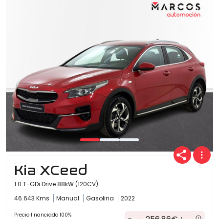
Ofertas
Cuota
Año
Kilómetros
Kia XCeed
1.0 T-GDi Drive 88kW (120CV)
46.643 Kms
Manual
Gasolina
2022
Combustible
(Elige una o varias opciones)
Precio financiado 100%