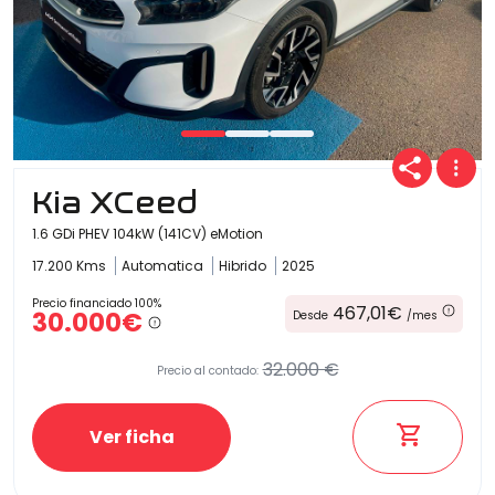
Kia XCeed
1.6 GDi PHEV 104kW (141CV) eMotion
17.200 Kms
Automatica
Hibrido
2025
Precio financiado 100%
467,01€
30.000€
Desde
/mes
32.000 €
Precio al contado:
Ver ficha