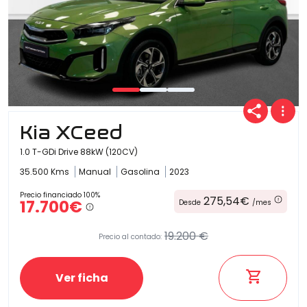
Kia XCeed
1.0 T-GDi Drive 88kW (120CV)
35.500 Kms
Manual
Gasolina
2023
Precio financiado 100%
275,54€
17.700€
Desde
/mes
19.200 €
Precio al contado:
Ver ficha