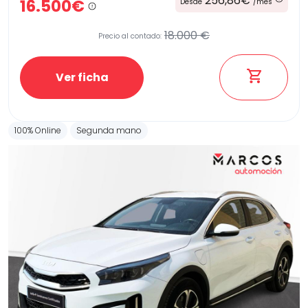
256,86€
16.500€
Desde
/mes
18.000 €
Precio al contado:
Etiqueta medioambiental
Ver ficha
Potencia
100% Online
Segunda mano
Provincia
Transmisión