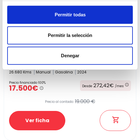
Permitir todas
Permitir la selección
Kia XCeed
Denegar
1.0 T-GDi Drive 74kW (100CV)
26.680 Kms
Manual
Gasolina
2024
Precio financiado 100%
272,42€
17.500€
Desde
/mes
19.000 €
Precio al contado:
Ver ficha