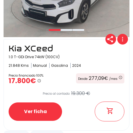
Kia XCeed
1.0 T-GDi Drive 74kW (100CV)
21.848 Kms
Manual
Gasolina
2024
Precio financiado 100%
277,09€
17.800€
Desde
/mes
19.300 €
Precio al contado:
Ver ficha