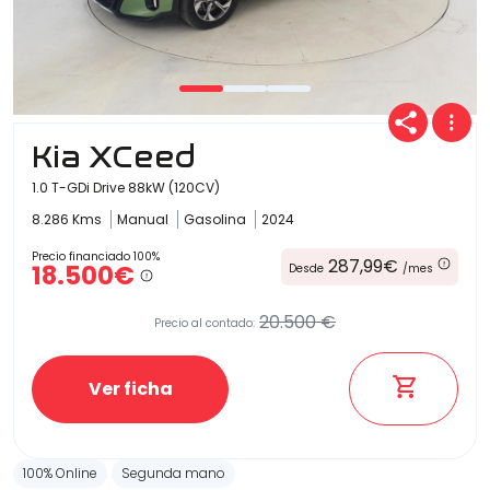
Kia XCeed
1.0 T-GDi Drive 88kW (120CV)
8.286 Kms
Manual
Gasolina
2024
Precio financiado 100%
287,99€
18.500€
Desde
/mes
20.500 €
Precio al contado:
Ver ficha
100% Online
Segunda mano