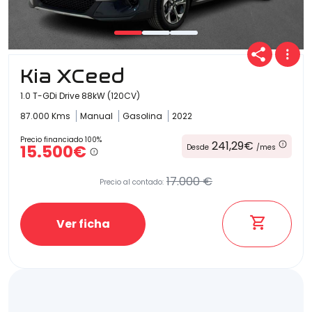
Kia XCeed
1.0 T-GDi Drive 88kW (120CV)
87.000 Kms
Manual
Gasolina
2022
Precio financiado 100%
241,29€
15.500€
Desde
/mes
17.000 €
Precio al contado:
Ver ficha