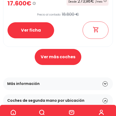
273,98€
17.600€
Desde
/mes
18.800 €
Precio al contado:
Ver ficha
Ver más coches
Más información
Coches de segunda mano por ubicación
Ver los 32 coches
Kia XCeed en Alicante
Kia XCeed en Murcia