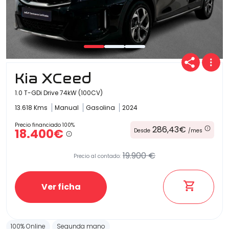
Kia XCeed
1.0 T-GDi Drive 74kW (100CV)
13.618 Kms
Manual
Gasolina
2024
Precio financiado 100%
286,43€
18.400€
Desde
/mes
19.900 €
Precio al contado:
Ver ficha
100% Online
Segunda mano