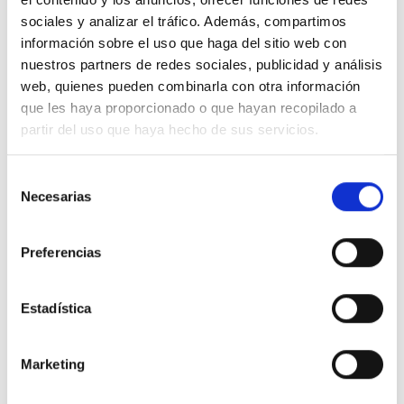
10 Kms
Manual
Gasolina
2026
sociales y analizar el tráfico. Además, compartimos
Precio financiado 100%
información sobre el uso que haga del sitio web con
319,12€
20.500€
Desde
/mes
nuestros partners de redes sociales, publicidad y análisis
web, quienes pueden combinarla con otra información
22.000 €
Precio al contado:
que les haya proporcionado o que hayan recopilado a
partir del uso que haya hecho de sus servicios.
Ver ficha
Selección
Necesarias
de
100% Online
Segunda mano
consentimiento
Preferencias
Estadística
Marketing