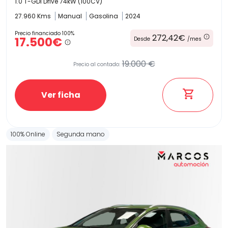
1.0 T-GDi Drive 74kW (100CV)
27.960 Kms
Manual
Gasolina
2024
Precio financiado 100%
272,42€
17.500€
Desde
/mes
19.000 €
Precio al contado:
Ver ficha
100% Online
Segunda mano