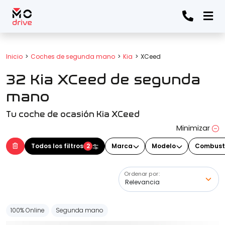
Todos los filtros
Inicio
Coches de segunda mano
Kia
XCeed
32 Kia XCeed de segunda
Marca
(Elige una o varias marcas)
mano
Tu coche de ocasión Kia XCeed
Modelo
Minimizar
(Elige uno o varios modelos)
Todos los filtros
2
Marca
Modelo
Combust
Ordenar por:
Precio
100% Online
Segunda mano