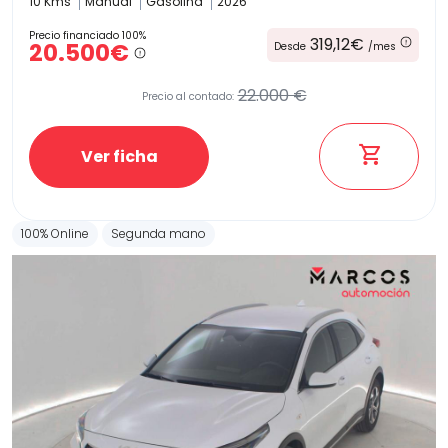
10 Kms
Manual
Gasolina
2026
Precio financiado 100%
319,12€
20.500€
Desde
/mes
22.000 €
Precio al contado:
Ver ficha
100% Online
Segunda mano