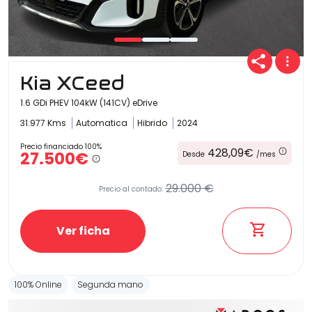
Carrocería
Kia XCeed
1.6 GDi PHEV 104kW (141CV) eDrive
31.977 Kms
Automatica
Hibrido
2024
Precio financiado 100%
428,09€
27.500€
Desde
/mes
29.000 €
Precio al contado:
Ver ficha
100% Online
Segunda mano