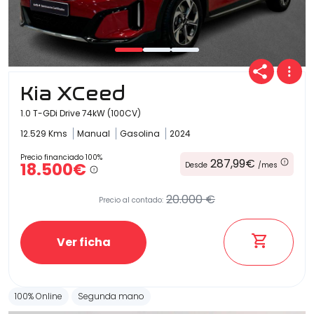
Kia XCeed
1.0 T-GDi Drive 74kW (100CV)
12.529 Kms
Manual
Gasolina
2024
Precio financiado 100%
287,99€
18.500€
Desde
/mes
20.000 €
Precio al contado:
Ver ficha
100% Online
Segunda mano