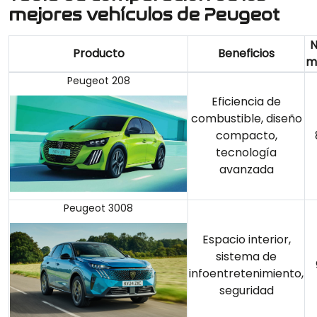
mejores vehículos de Peugeot
N
Producto
Beneficios
m
Peugeot 208
Eficiencia de
combustible, diseño
compacto,
tecnología
avanzada
Peugeot 3008
Espacio interior,
sistema de
infoentretenimiento,
seguridad