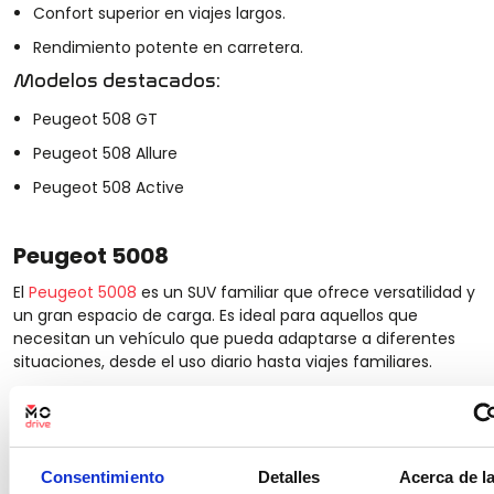
Confort superior en viajes largos.
Rendimiento potente en carretera.
Modelos destacados:
Peugeot 508 GT
Peugeot 508 Allure
Peugeot 508 Active
Peugeot 5008
El
Peugeot 5008
es un SUV familiar que ofrece versatilidad y
un gran espacio de carga. Es ideal para aquellos que
necesitan un vehículo que pueda adaptarse a diferentes
situaciones, desde el uso diario hasta viajes familiares.
Aspectos destacados
Gran capacidad de carga.
Comodidad y espacio interior.
Consentimiento
Detalles
Acerca de l