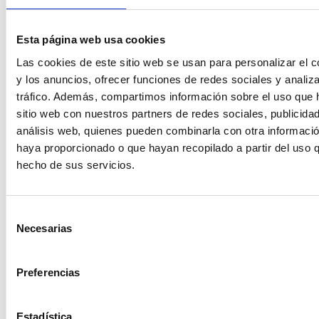
Diseño moderno y funcional.
Modelos destacados:
Esta página web usa cookies
Peugeot 5008 GT Line
Las cookies de este sitio web se usan para personalizar el c
Peugeot 5008 Allure
y los anuncios, ofrecer funciones de redes sociales y analiza
tráfico. Además, compartimos información sobre el uso que 
Peugeot 5008 Active
sitio web con nuestros partners de redes sociales, publicida
análisis web, quienes pueden combinarla con otra informació
Los vehículos más destacados de Peugeot de 2026 ofrecen
haya proporcionado o que hayan recopilado a partir del uso 
una variedad de características que satisfacen diferentes
hecho de sus servicios.
necesidades y preferencias. Desde el Peugeot 208, ideal
para la ciudad, hasta el Peugeot 5008, perfecto para
familias, cada modelo tiene algo único que ofrecer. Para
obtener más información o asesoramiento sobre cuál de
Selección
Necesarias
estos vehículos se adapta mejor a tus necesidades, no
de
dudes en contactar al equipo de Modrive. Estamos aquí
consentimiento
para ayudarle a encontrar el coche perfecto.
Preferencias
Estadística