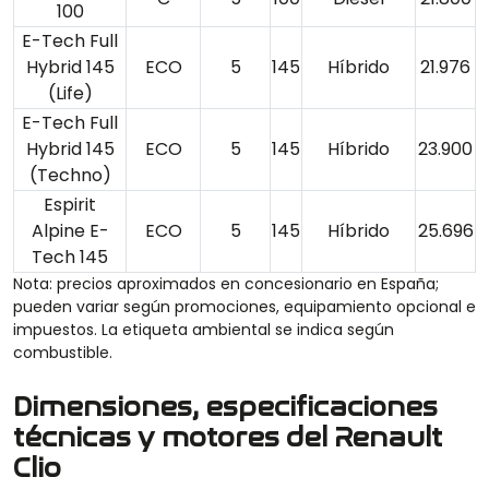
100
E-Tech Full
Hybrid 145
ECO
5
145
Híbrido
21.976
(Life)
E-Tech Full
Hybrid 145
ECO
5
145
Híbrido
23.900
(Techno)
Espirit
Alpine E-
ECO
5
145
Híbrido
25.696
Tech 145
Nota: precios aproximados en concesionario en España;
pueden variar según promociones, equipamiento opcional e
impuestos. La etiqueta ambiental se indica según
combustible.
Dimensiones, especificaciones
técnicas y motores del Renault
Clio