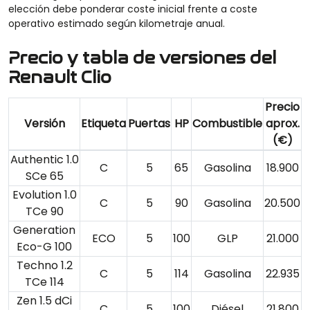
elección debe ponderar coste inicial frente a coste
operativo estimado según kilometraje anual.
Precio y tabla de versiones del
Renault Clio
Precio
Versión
Etiqueta
Puertas
HP
Combustible
aprox.
(€)
Authentic 1.0
C
5
65
Gasolina
18.900
SCe 65
Evolution 1.0
C
5
90
Gasolina
20.500
TCe 90
Generation
ECO
5
100
GLP
21.000
Eco-G 100
Techno 1.2
C
5
114
Gasolina
22.935
TCe 114
Zen 1.5 dCi
C
5
100
Diésel
21.800