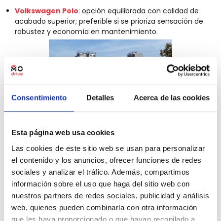
Volkswagen Polo
: opción equilibrada con calidad de
acabado superior; preferible si se prioriza sensación de
robustez y economía en mantenimiento.
Consentimiento
Detalles
Acerca de las cookies
Esta página web usa cookies
Toyota Yaris
/ Y
aris Cross
: rival híbrido eficiente;
superior en tecnología híbrida y fiabilidad a largo plazo,
Las cookies de este sitio web se usan para personalizar
buena alternativa si el uso es urbano.
el contenido y los anuncios, ofrecer funciones de redes
sociales y analizar el tráfico. Además, compartimos
información sobre el uso que haga del sitio web con
nuestros partners de redes sociales, publicidad y análisis
web, quienes pueden combinarla con otra información
que les haya proporcionado o que hayan recopilado a