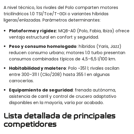
A nivel técnico, los rivales del Polo comparten motores
tricilíndricos 1.0 TSI/Tce/T-GDi o variantes híbridas
ligeras/enlazadas. Parámetros determinantes:
Plataforma y rigidez:
MQB-A0 (Polo, Fabia, Ibiza) ofrece
ventaja estructural en confort y seguridad.
Peso y consumo homologado
: híbridos (Yaris, Jazz)
reducen consumo urbano; motores 1.0 turbo presentan
consumos combinados típicos de 4,5–6,5 l/100 km.
Habitabilidad y maletero
: Polo ~351 l; rivales oscilan
entre 300–311 l (Clio/208) hasta 355 l en algunas
carrocerías.
Equipamiento de seguridad
: frenada autónoma,
asistencia de carril y control de crucero adaptativo
disponibles en la mayoría, varía por acabado.
Lista detallada de principales
competidores