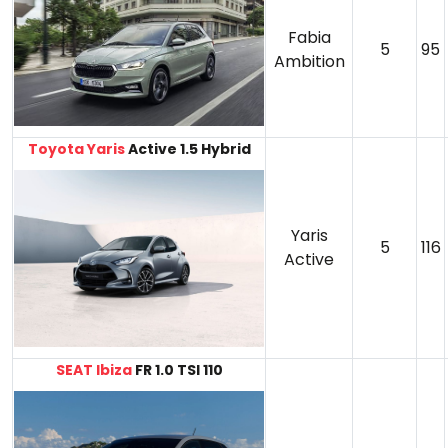
Fabia
5
95
Ambition
Toyota Yaris
Active 1.5 Hybrid
Yaris
5
116
Active
SEAT Ibiza
FR 1.0 TSI 110