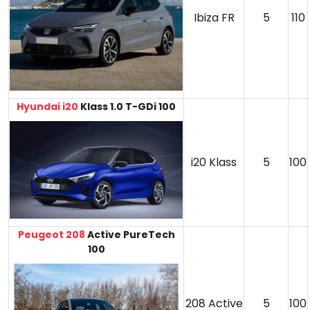
Ibiza FR
5
110
Hyundai i20
Klass 1.0 T-GDi 100
i20 Klass
5
100
Peugeot 208
Active PureTech
100
208 Active
5
100