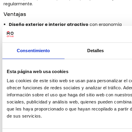
regularmente.
Ventajas
Diseño exterior e interior atractivo
con ergonomía
centrada en conductor.
Motores eficientes
con consumos reales competitivos.
Buena integración de sistemas de
Consentimiento
Detalles
infoentretenimiento
y ayudas a la conducción.
Desventajas
Esta página web usa cookies
Maletero y espacio trasero modestos frente a algunos
rivales.
Las cookies de este sitio web se usan para personalizar el c
ofrecer funciones de redes sociales y analizar el tráfico. 
Posible sobrecoste en versiones con equipamientos
información sobre el uso que haga del sitio web con nuestro
avanzados.
sociales, publicidad y análisis web, quienes pueden combina
Direccionalidad y suspensión orientadas a confort más
que les haya proporcionado o que hayan recopilado a partir
que a compromiso deportivo.
de sus servicios.