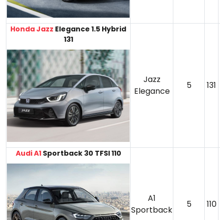
Honda Jazz
Elegance 1.5 Hybrid
131
Jazz
5
131
Elegance
Audi A1
Sportback 30 TFSI 110
A1
5
110
Sportback