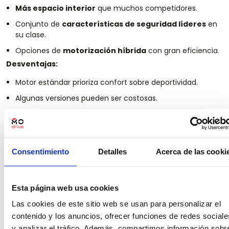
Más espacio interior
que muchos competidores.
Conjunto de
características de seguridad líderes
en
su clase.
Opciones de
motorización híbrida
con gran eficiencia.
Desventajas:
Motor estándar prioriza confort sobre deportividad.
Algunas versiones pueden ser costosas.
Puede carecer de algunas características avanzadas
disponibles en rivales.
Consentimiento
Detalles
Acerca de las cooki
Esta página web usa cookies
Las cookies de este sitio web se usan para personalizar el
Kia Telluride
contenido y los anuncios, ofrecer funciones de redes sociale
El Kia Telluride es un SUV de tres filas que ofrece un amplio
y analizar el tráfico. Además, compartimos información sobr