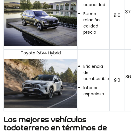
capacidad
37
Buena
8.6
relación
calidad-
precio
Toyota RAV4 Hybrid
Eficiencia
de
36
combustible
9.2
Interior
espacioso
Los mejores vehículos
todoterreno en términos de