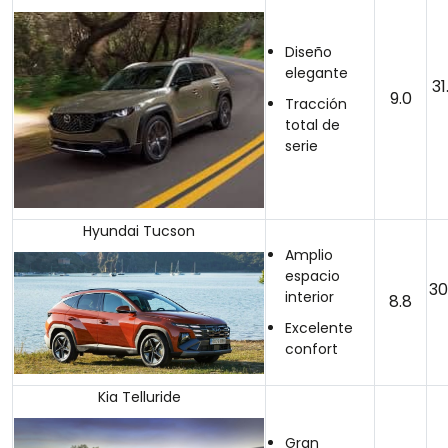
Diseño
elegante
31
9.0
Tracción
total de
serie
Hyundai Tucson
Amplio
espacio
30
interior
8.8
Excelente
confort
Kia Telluride
Gran