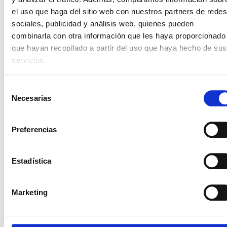
espacio para la familia, destacando por su valor y
el uso que haga del sitio web con nuestros partners de redes
características de seguridad.
sociales, publicidad y análisis web, quienes pueden
Ventajas:
combinarla con otra información que les haya proporcionado
que hayan recopilado a partir del uso que haya hecho de sus
Espacio generoso
para hasta ocho pasajeros.
servicios.
Buen
equilibrio entre precio y características.
Excelente
reputación de seguridad.
Selección
Desventajas:
Necesarias
de
La economía de combustible no es la mejor en su clase.
consentimiento
Algunas versiones pueden ser pesadas.
Preferencias
Estilo de diseño que puede no ser del gusto de todos.
Estadística
Marketing