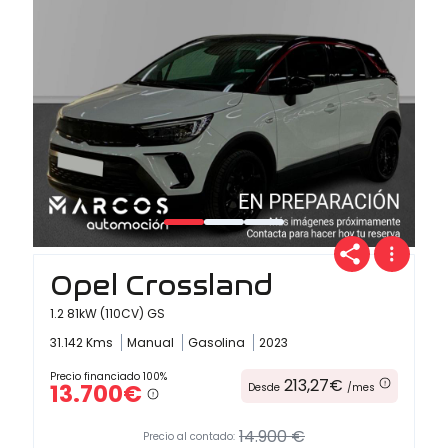
Opel Crossland
1.2 81kW (110CV) GS
31.142 Kms
Manual
Gasolina
2023
Precio financiado 100%
213,27€
13.700€
Desde
/mes
14.900 €
Precio al contado: