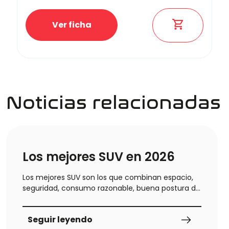
Ver ficha
Noticias relacionadas
Los mejores SUV en 2026
Los mejores SUV son los que combinan espacio,
seguridad, consumo razonable, buena postura de
conducción y un coste de uso equilibrado. En
esta comparativa tienes 10 modelos
Seguir leyendo
recomendables para distintos perfiles: ciudad,