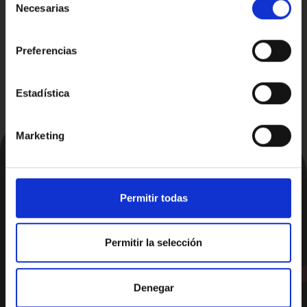
Necesarias
de
1
2
3
4
5
consentimiento
Cerrar
Preferencias
Estadística
Marketing
Permitir todas
Permitir la selección
Comprar Coche en
Coches de segunda mano en Alicante
Denegar