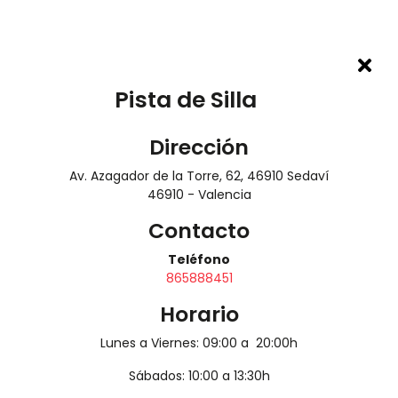
Pista de Silla
Puntos de venta
Dirección
Av. Azagador de la Torre, 62, 46910 Sedaví
46910 - Valencia
¡Encuentra tu punto de venta más cercano!
Contacto
Teléfono
Nuestros concesionarios más
865888451
representativos cerca de ti
Horario
Lunes a Viernes: 09:00 a 20:00h
+
Alicante
Sábados: 10:00 a 13:30h