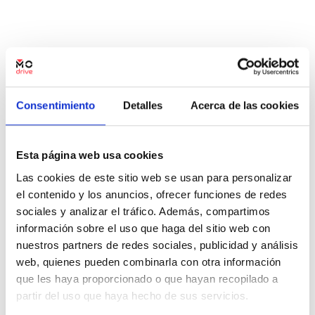
Pista de Silla
Consentimiento
Detalles
Acerca de las cookies
Av. Azagador de la Torre, 62, 46910 Sedaví, 46910, Valencia
Esta página web usa cookies
Las cookies de este sitio web se usan para personalizar
el contenido y los anuncios, ofrecer funciones de redes
sociales y analizar el tráfico. Además, compartimos
información sobre el uso que haga del sitio web con
nuestros partners de redes sociales, publicidad y análisis
San Vicente
web, quienes pueden combinarla con otra información
C/ Alicante, 81. 03690 San Vicente del Raspeig (Alicante), 03690,
Alicante
que les haya proporcionado o que hayan recopilado a
partir del uso que haya hecho de sus servicios.