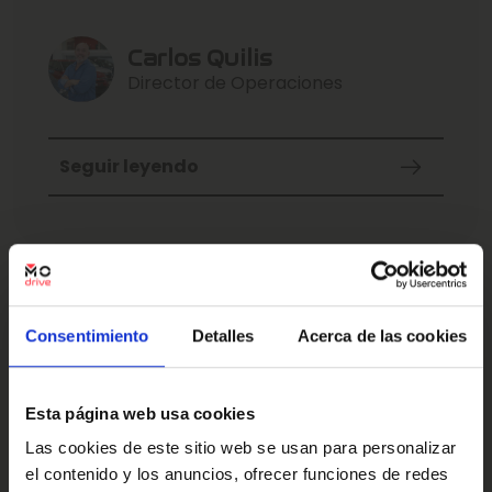
Te contamos los tipos de airbag que existen y sus
ventajas.
Carlos Quilis
Director de Operaciones
Seguir leyendo
SEGURIDAD PASIVA qué es y
Consentimiento
Detalles
Acerca de las cookies
sus componentes
La seguridad es uno de los aspectos más
Esta página web usa cookies
importantes a la hora de elegir un vehículo.
¿Sabrías decir qué es la seguridad pasiva? ¡Entra!
Las cookies de este sitio web se usan para personalizar
¡En MODRIVE te lo contamos!
el contenido y los anuncios, ofrecer funciones de redes
Seguir leyendo