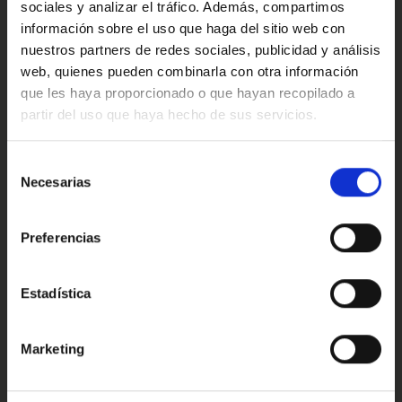
sociales y analizar el tráfico. Además, compartimos
información sobre el uso que haga del sitio web con
nuestros partners de redes sociales, publicidad y análisis
web, quienes pueden combinarla con otra información
que les haya proporcionado o que hayan recopilado a
¿Estás al día de las
partir del uso que haya hecho de sus servicios.
Oops!
normativas
anticontaminación?
Error de conexión
Selección
Necesarias
de
Entra y conoce de la mano de MODRIVE las
consentimiento
Cerrar
normativas anticontaminación vigentes y cómo
Preferencias
pueden afectarte a la hora de circular o elegir tu
coche. ¡Toma nota
Seguir leyendo
Estadística
Marketing
¿Cómo recuperar los puntos