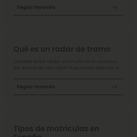
¡Conócelos!
Seguir leyendo
Qué es un radar de tramo
¿Quieres evitar recibir una multa en la carretera
por exceso de velocidad? Pues presta atención a
cómo funciona los radares de tramo y cómo te
multan.
Seguir leyendo
Tipos de matrículas en