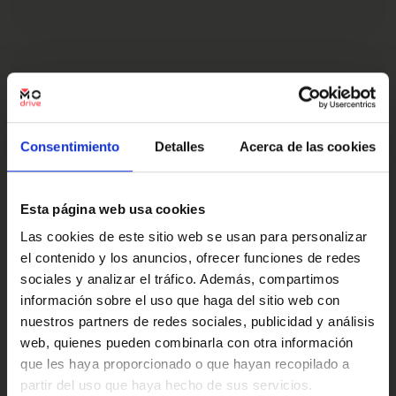
Los consejos que necesitas
para tasar tu coche
Consentimiento
Detalles
Acerca de las cookies
Si estás deseando vender tu coche y conseguir un
precio justo, según la marca, el estado y las
características...
Esta página web usa cookies
Carlos Quilis
Las cookies de este sitio web se usan para personalizar
Director de Operaciones
el contenido y los anuncios, ofrecer funciones de redes
sociales y analizar el tráfico. Además, compartimos
información sobre el uso que haga del sitio web con
nuestros partners de redes sociales, publicidad y análisis
Seguir leyendo
web, quienes pueden combinarla con otra información
que les haya proporcionado o que hayan recopilado a
partir del uso que haya hecho de sus servicios.