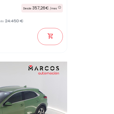
357,26€
Desde
/mes
24.450 €
ado: