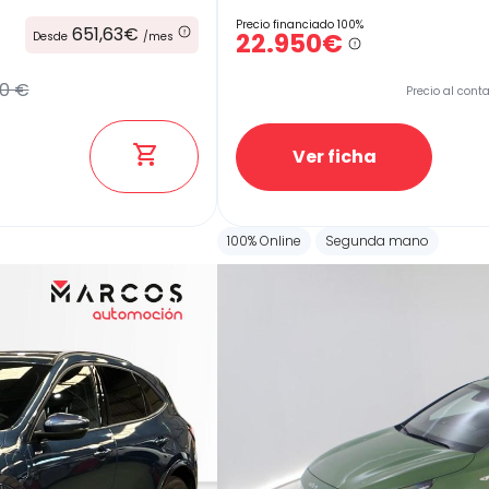
Precio financiado 100%
651,63€
22.950€
Desde
/mes
0 €
Precio al cont
Ver ficha
100% Online
Segunda mano