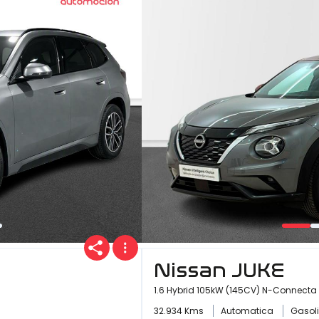
Nissan JUKE
1.6 Hybrid 105kW (145CV) N-Connecta
32.934 Kms
Automatica
Gasol