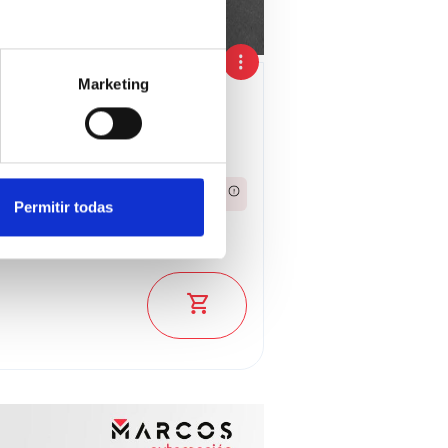
Marketing
co
2024
643,04€
Desde
/mes
Permitir todas
44.900 €
ado: