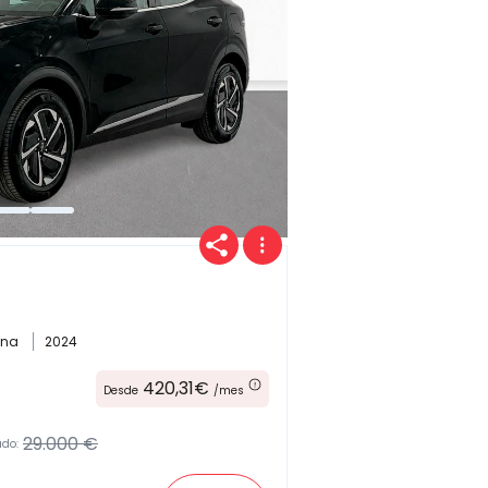
Provincia
Transmisión
ina
2024
420,31€
Desde
/mes
Carrocería
29.000 €
ado: