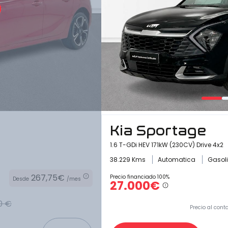
Kia Sportage
1.6 T-GDi HEV 171kW (230CV) Drive 4x2
38.229 Kms
Automatica
Gasol
267,75€
Precio financiado 100%
Desde
/mes
27.000€
0 €
Precio al cont