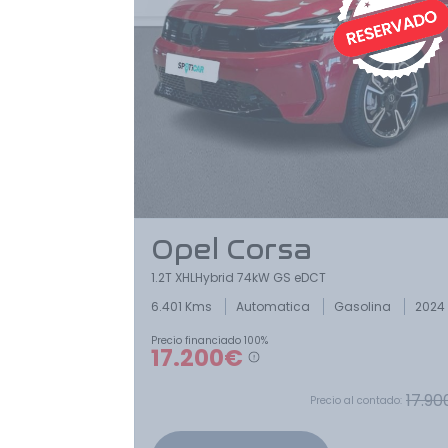
Opel Corsa
1.2T XHLHybrid 74kW GS eDCT
6.401 Kms
Automatica
Gasolina
2024
Precio financiado 100%
17.200€
17.90
Precio al contado: