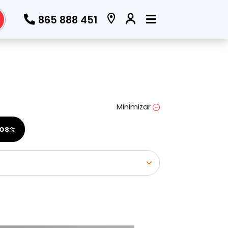
865 888 451
Todos los filtros
Marca
Minimizar
(Elige una o varias marcas)
ros
Modelo
(Elige uno o varios modelos)