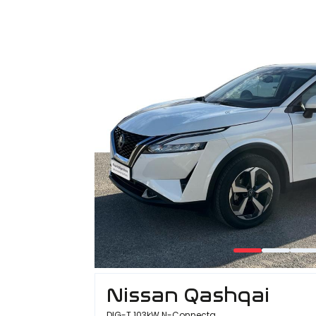
Nissan Qashqai
DIG-T 103kW N-Connecta