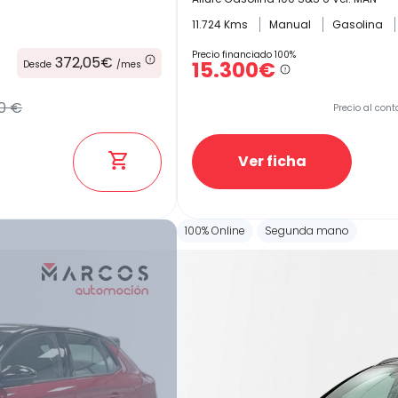
11.724 Kms
Manual
Gasolina
Precio financiado 100%
372,05€
15.300€
Desde
/mes
0 €
Precio al cont
Ver ficha
100% Online
Segunda mano