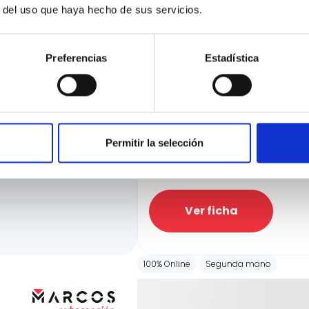
r del uso que haya hecho de sus servicios.
Preferencias
Estadística
BMW iX1
xDrive30
ciación
13.465 Kms
Automatica
Electri
e la manera más rápida
Precio financiado 100%
ir hasta el 100% de
41.308€
Permitir la selección
Precio al cont
Ver ficha
100% Online
Segunda mano