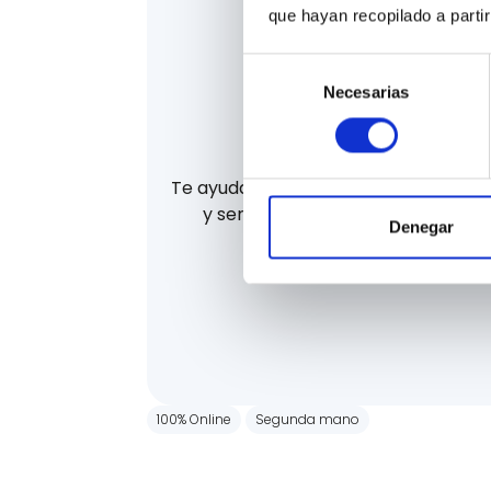
que hayan recopilado a parti
Selección
Necesarias
de
consentimiento
La mejor finan
Te ayudamos a financiar tu coche d
y sencilla. Te ayudamos a consegu
Denegar
financiación.
100% Online
Segunda mano